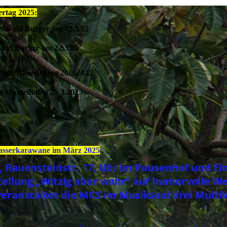
ertag 2025:
sswald Burger am 22.3.25
130.24KB)
ald Burger am 22.3.25
130.24KB)
 am Mantelhafen 20.3.2025
 Mantelhafen 20.3.2025
Wasserkarawane im März 2025
ule, Rauensteinstr. 17, Üb: Im Pausenhof und
stellung „Witzig aber wahr“ auf humorvolle 
h veranstaltet die MCS im Musiksaal drei Mul