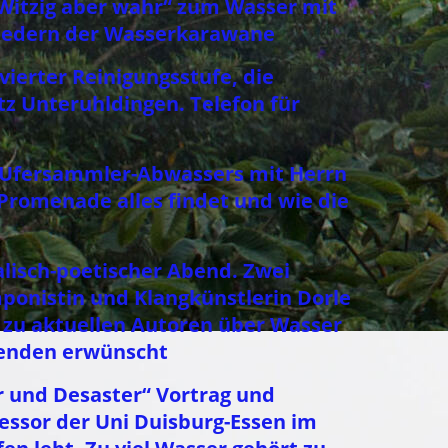
„Witzig aber wahr“ zum Wasser mit
iedern der Wasserkarawane
vierter Reinigungsstufe, die
z Unteruhldingen. Telefon für
es Ufersammler-Abwassers mit Herrn
Promenade alles findet und wie die
alisch-poetischer Abend. Zwei
ponistin und Klangkünstlerin Dorle
s zu aktuellen Autoren über Wasser
Spenden erwünscht
er und Desaster“ Vortrag und
fessor der Uni Duisburg-Essen im