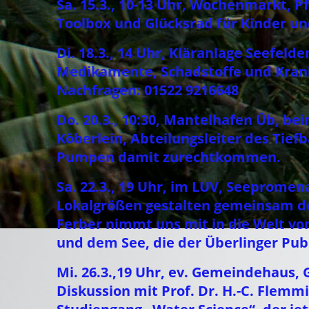
Sa. 15.3., 10-13 Uhr, Wochenmarkt, 
Toolbox und Glücksrad für Kinder u
Di. 18.3., 14 Uhr, Kläranlage Seefeld
Medikamente, Schadstoffe und Krank
Nachfragen: 01522 9216648
Do. 20.3., 10:30, Mantelhafen Üb, 
Köberlein, Abteilungsleiter des Tie
Pumpen damit zurechtkommen.
Sa. 22.3., 19 Uhr, im LUV, Seeprome
Lokalgrößen gestalten gemeinsam de
Ferber nimmt uns mit in die Welt vo
und dem See, die der Überlinger Publ
Mi. 26.3.,19 Uhr, ev. Gemeindehaus,
Diskussion mit Prof. Dr. H.-C. Flemm