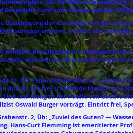
Pflummernplatz, Üb: Karikaturenausstellung 
nd
Gespräche rund ums Wasser mit den Mitgl
en: Besichtigung der Kläranlage mit der neuen 
heitserreger entfernt. Parken am Tennisplat
beim Minigolf: Besichtigung des Pumpwerks d
fbauamts. Was sich im Ufersammler unter der 
nade 11, Üb: Lebenselixier Wasser— ein musik
n Abend. Die frei schaffende Musikerin, Kom
n Lied und Klang zu der Poesie von Goethe bi
izist Oswald Burger vorträgt. Eintritt frei, 
 Grabenstr. 2, Üb: „Zuviel des Guten? — Wass
ing. Hans-Curt Flemming ist emeritierter Pro