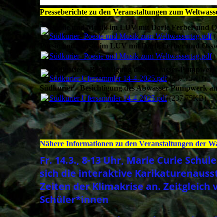
Presseberichte zu den Veranstaltungen zum Weltwass
Poesie und Musik im LUV mit Dorle Ferber und O
Südkurier- Poesie und Musik zum Weltwassertag.pdf
(
Poesie und Musik im LUV mit Dorle Ferber und Ossw
Südkurier- Poesie und Musik zum Weltwassertag.pdf
(
Südkurier - Besichtigung des Abwasser-Pumpwerk
Südkurier Ufersammler 14-4-2025.pdf
(237.75KB)
Südkurier - Besichtigung des Abwasser-Pumpwerk am
Südkurier Ufersammler 14-4-2025.pdf
(237.75KB)
Nähere Informationen zu den Veranstaltungen der 
Fr. 14.3., 8-13 Uhr, Marie Curie Sch
sich die interaktive Karikaturenaus
Zeiten der Klimakrise an. Zeitgleic
Schüler*innen