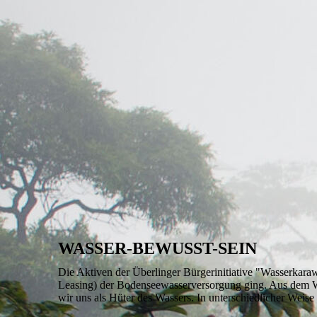
WASSER-BEWUSST-SEIN
Die Aktiven der Überlinger Bürgerinitiative "Wasserkara
Leasing) der Bodenseewasserversorgung ging. Aus dem Wiss
wir uns als Hüter des Wassers. In unterschiedlicher Weise